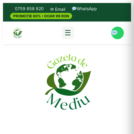
0759 858 820
WhatsApp
✉ Email
PROMOȚIE 60% • DOAR 99 RON
☰