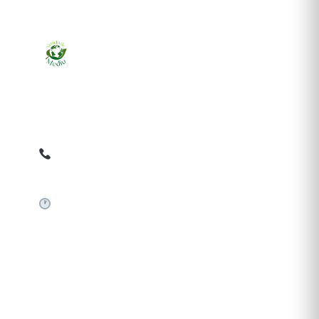
Ziarul online pentru publicarea anunțurilor obligatorii
de mediu cerute de ANMAP, APM și instituțiile
abilitate. Dovadă pe loc, acceptat în toată România.
0759 858 820
✉
gazetamediu@gmail.com
Sistem automat 24/7
SERVICII PUBLICARE
Publică anunț APM
Autorizație construire