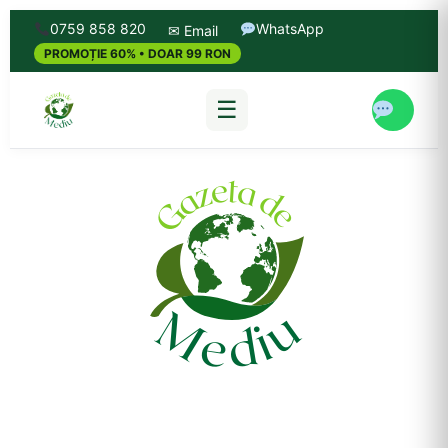
0759 858 820
WhatsApp
✉ Email
PROMOȚIE 60% • DOAR 99 RON
☰