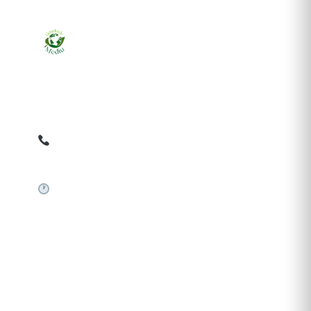
Ziarul online pentru publicarea anunțurilor obligatorii
de mediu cerute de ANMAP, APM și instituțiile
abilitate. Dovadă pe loc, acceptat în toată România.
0759 858 820
✉
gazetamediu@gmail.com
Sistem automat 24/7
SERVICII PUBLICARE
Publică anunț APM
Autorizație construire
Comunicat de presă PNRR