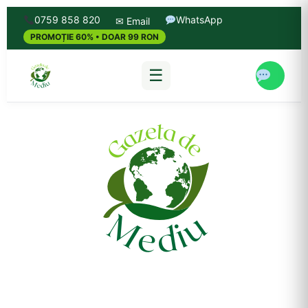
0759 858 820
WhatsApp
✉ Email
PROMOȚIE 60% • DOAR 99 RON
☰