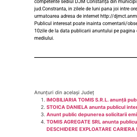
competente sediul DJM Constanța din municipiul
jud.Constranta, in zilele de luni pana joi intre or
urmatoarea adresa de internet http://djmct.anm
Publicul interesat poate inainta comentarii/obser
10zile de la data publicarii anuntului pe pagina 
mediului.
Anunțuri din același Județ
IMOBILIARIA TOMIS S.R.L. anunţă publi
STOICA DANIELA anunta publicul inter
Anunt public depunerea solicitarii em
TOMIS AGREGATE SRL anunta publicul in
DESCHIDERE EXPLOATARE CARIERA 