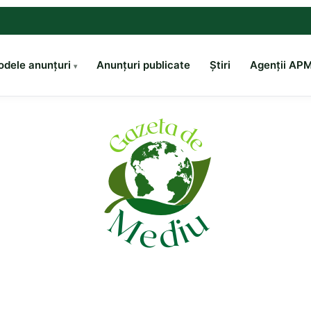
dele anunțuri
Anunțuri publicate
Știri
Agenții AP