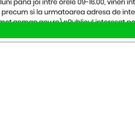
SERVICII PUBLICARE
INFORMAȚII UTILE
Publică anunț APM
Despre noi
Autorizație construire
Ultimele anunțuri publicate
Comunicat de presă PNRR
Buletin informativ