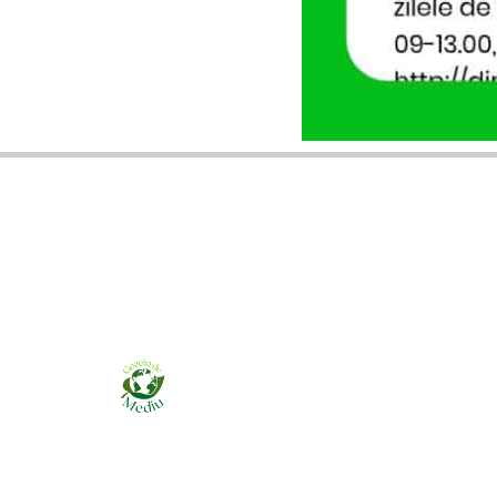
Ziarul online pentru publicarea anunțurilor
obligatorii de mediu cerute de ANMAP, APM și