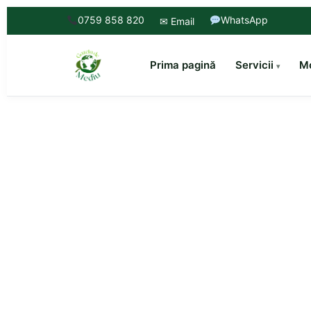
0759 858 820
WhatsApp
✉ Email
Prima pagină
Servicii
Mo