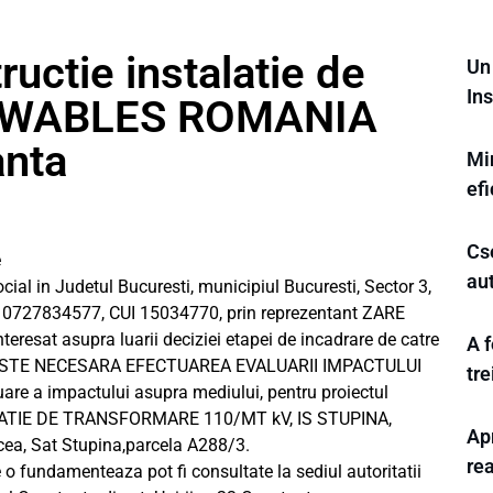
uctie instalatie de
Un
Ins
NEWABLES ROMANIA
anta
Min
efi
Cs
e
aut
 in Judetul Bucuresti, municipiul Bucuresti, Sector 3,
efon 0727834577, CUI 15034770, prin reprezentant ZARE
eresat asupra luarii deciziei etapei de incadrare de catre
A f
U ESTE NECESARA EFECTUAREA EVALUARII IMPACTULUI
tr
are a impactului asupra mediului, pentru proiectul
ATIE DE TRANSFORMARE 110/MT kV, IS STUPINA,
Apr
cea, Sat Stupina,parcela A288/3.
rea
e o fundamenteaza pot fi consultate la sediul autoritatii