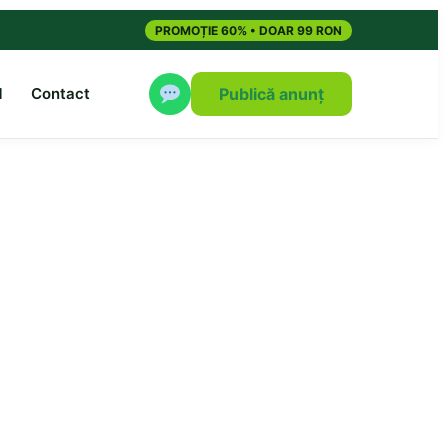
PROMOȚIE 60% • DOAR 99 RON
M
Contact
Publică anunț