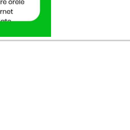
ANUNȚURI DIN JUDEȚUL TĂU
Acceptat în toate cele 41 de județe +
București
Bihor
Ilfov
Timiș
Arad
Iași