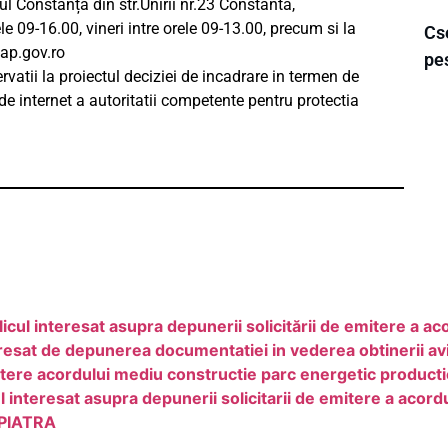
 Constanța din str.Unirii nr.23 Constanta,
ele 09-16.00, vineri intre orele 09-13.00, precum si la
Cse
ap.gov.ro
pe
vatii la proiectul deciziei de incadrare in termen de
de internet a autoritatii competente pentru protectia
cul interesat asupra depunerii solicitării de emitere a ac
esat de depunerea documentatiei in vederea obtinerii av
itere acordului mediu constructie parc energetic product
teresat asupra depunerii solicitarii de emitere a acordu
PIATRA