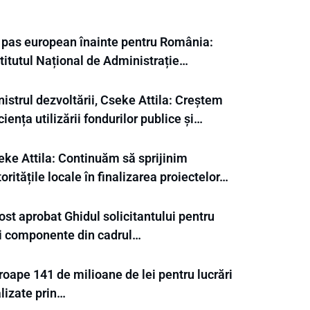
 pas european înainte pentru România:
titutul Național de Administrație…
istrul dezvoltării, Cseke Attila: Creștem
ciența utilizării fondurilor publice și…
eke Attila: Continuăm să sprijinim
oritățile locale în finalizarea proiectelor…
ost aprobat Ghidul solicitantului pentru
ei componente din cadrul…
oape 141 de milioane de lei pentru lucrări
lizate prin…