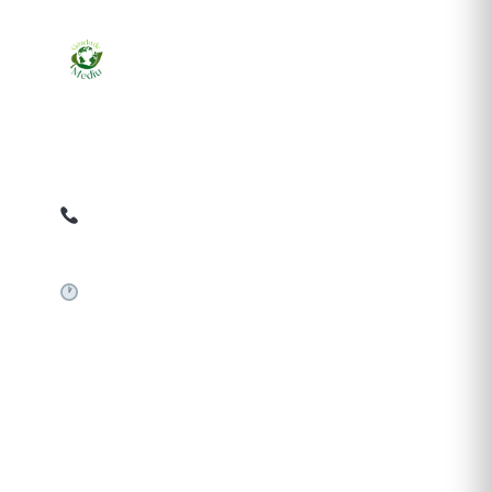
Ziarul online pentru publicarea anunțurilor obligatorii
de mediu cerute de ANMAP, APM și instituțiile
abilitate. Dovadă pe loc, acceptat în toată România.
0759 858 820
✉
gazetamediu@gmail.com
Sistem automat 24/7
SERVICII PUBLICARE
Publică anunț APM
Autorizație construire
Comunicat de presă PNRR