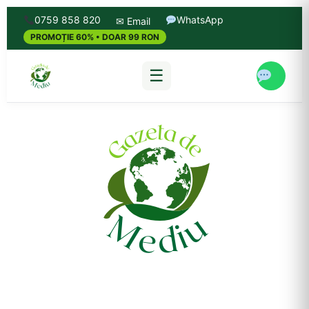
0759 858 820
WhatsApp
✉ Email
PROMOȚIE 60% • DOAR 99 RON
☰