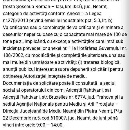
(fosta Șoseaua Roman – Iași, km 333), jud. Neamț,
categoria de activități conform Anexei 1 a Legea
nr.278/2013 privind emisiile industriale: pct. 5.3, lit. b)
Valorificarea sau o combinaţie de valorificare şi eliminare a
deşeurilor nepericuloase cu o capacitate mai mare de 100 de
tone pe zi, implicând, cu excepţia activităţilor care intră sub
incidenţa prevederilor anexei nr. 1 la Hotărârea Guvernului nr.
188/2002, cu modificările şi completările ulterioare, una sau
mai multe din următoarele activităţi: (i) tratarea biologică,
anunță publicul interesat asupra depunerii solicitării pentru
obținerea Autorizației integrate de mediu.
Documentația de solicitare poate fi consultată la sediul
social al operatorului din com. Ariceștii Rahtivani, sat
Ariceștii Rahtivani, str. Bruxelles nr. 877A, jud. Prahova şi la
sediul Agenției Naționale pentru Mediu și Arii Protejate –
Direcția Județeană de Mediu Neamț din Piatra Neamţ, P-ţa
22 Decembrie nr.5, cod 610007, jud. Neamţ, de luni până
vineri între orele 9:00 – 14:00.