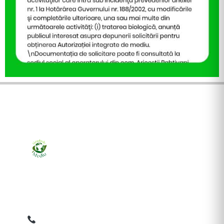
Ziarul online pentru publicarea anunțurilor obligatorii
de mediu cerute de ANMAP, APM și instituțiile
abilitate. Dovadă pe loc, acceptat în toată România.
0759 858 820