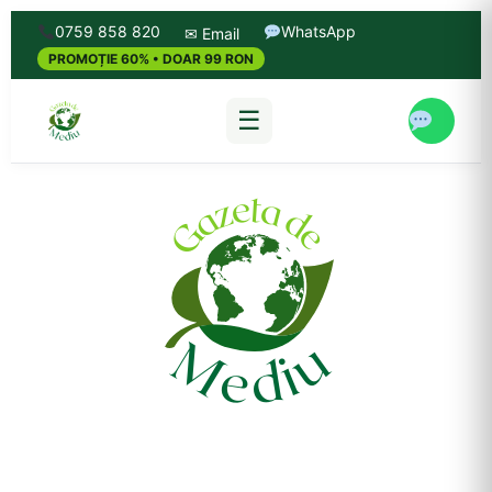
0759 858 820
WhatsApp
✉ Email
PROMOȚIE 60% • DOAR 99 RON
☰