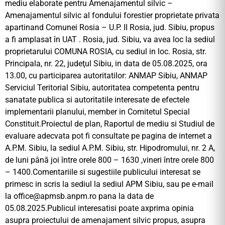
mediu elaborate pentru Amenajamentul silvic –
Amenajamentul silvic al fondului forestier proprietate privata
apartinand Comunei Rosia – U.P. II Rosia, jud. Sibiu, propus
a fi amplasat în UAT . Rosia, jud. Sibiu, va avea loc la sediul
proprietarului COMUNA ROSIA, cu sediul in loc. Rosia, str.
Principala, nr. 22, judeţul Sibiu, in data de 05.08.2025, ora
13.00, cu participarea autoritatilor: ANMAP Sibiu, ANMAP
Serviciul Teritorial Sibiu, autoritatea competenta pentru
sanatate publica si autoritatile interesate de efectele
implementarii planului, member in Comitetul Special
Constituit.Proiectul de plan, Raportul de mediu si Studiul de
evaluare adecvata pot fi consultate pe pagina de internet a
A.P.M. Sibiu, la sediul A.P.M. Sibiu, str. Hipodromului, nr. 2 A,
de luni până joi între orele 800 – 1630 ,vineri între orele 800
– 1400.Comentariile si sugestiile publicului interesat se
primesc in scris la sediul la sediul APM Sibiu, sau pe e-mail
la
office@apmsb.anpm.ro
pana la data de
05.08.2025.Publicul interesatisi poate axprima opinia
asupra proiectului de amenajament silvic propus, asupra