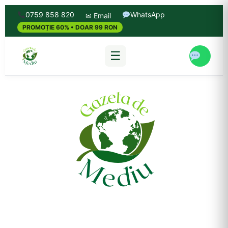
0759 858 820
WhatsApp
✉ Email
PROMOȚIE 60% • DOAR 99 RON
☰