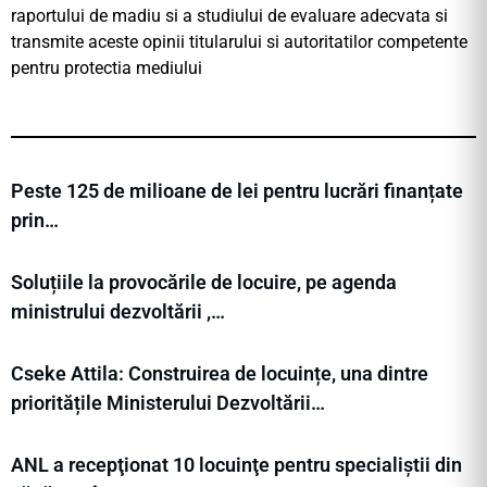
raportului de madiu si a studiului de evaluare adecvata si
transmite aceste opinii titularului si autoritatilor competente
pentru protectia mediului
Peste 125 de milioane de lei pentru lucrări finanțate
prin…
Soluțiile la provocările de locuire, pe agenda
ministrului dezvoltării ,…
Cseke Attila: Construirea de locuințe, una dintre
prioritățile Ministerului Dezvoltării…
ANL a recepţionat 10 locuinţe pentru specialiștii din