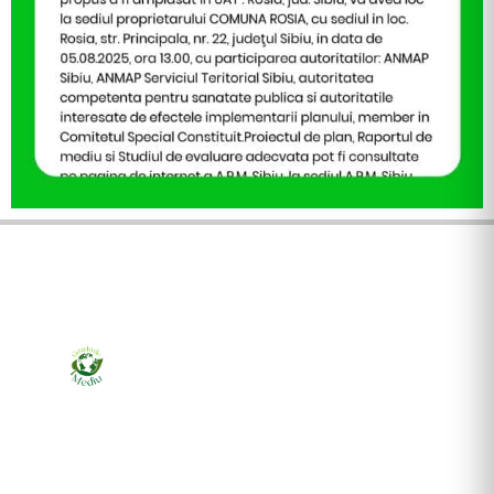
Ziarul online pentru publicarea anunțurilor obligatorii
de mediu cerute de ANMAP, APM și instituțiile
abilitate. Dovadă pe loc, acceptat în toată România.