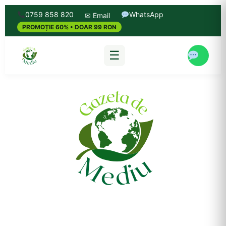
0759 858 820
WhatsApp
✉ Email
PROMOȚIE 60% • DOAR 99 RON
☰