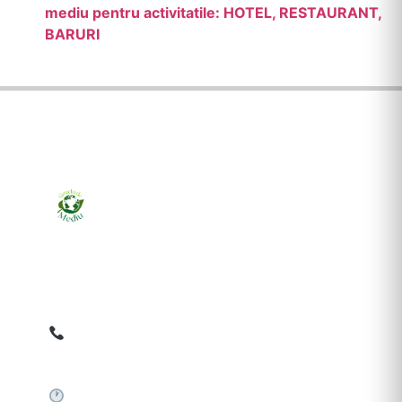
mediu pentru activitatile: HOTEL, RESTAURANT,
BARURI
Ziarul online pentru publicarea anunțurilor obligatorii
de mediu cerute de ANMAP, APM și instituțiile
abilitate. Dovadă pe loc, acceptat în toată România.
0759 858 820
✉
gazetamediu@gmail.com
Sistem automat 24/7