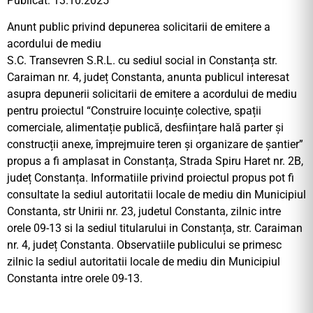
Publicat: 13.10.2025
Anunt public privind depunerea solicitarii de emitere a
acordului de mediu
S.C. Transevren S.R.L. cu sediul social in Constanța str.
Caraiman nr. 4, județ Constanta, anunta publicul interesat
asupra depunerii solicitarii de emitere a acordului de mediu
pentru proiectul “Construire locuințe colective, spații
comerciale, alimentație publică, desființare hală parter și
construcții anexe, împrejmuire teren și organizare de șantier”
propus a fi amplasat in Constanța, Strada Spiru Haret nr. 2B,
județ Constanța. Informatiile privind proiectul propus pot fi
consultate la sediul autoritatii locale de mediu din Municipiul
Constanta, str Unirii nr. 23, judetul Constanta, zilnic intre
orele 09-13 si la sediul titularului in Constanța, str. Caraiman
nr. 4, județ Constanta. Observatiile publicului se primesc
zilnic la sediul autoritatii locale de mediu din Municipiul
Constanta intre orele 09-13.