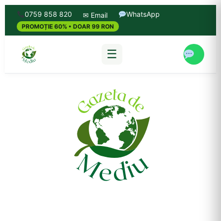
0759 858 820
WhatsApp
✉ Email
PROMOȚIE 60% • DOAR 99 RON
☰