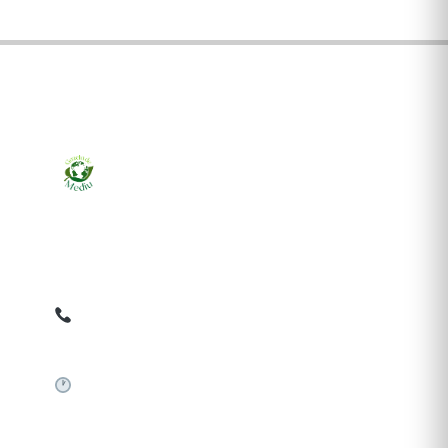
Ziarul online pentru publicarea anunțurilor obligatorii
de mediu cerute de ANMAP, APM și instituțiile
abilitate. Dovadă pe loc, acceptat în toată România.
0759 858 820
✉
gazetamediu@gmail.com
Sistem automat 24/7