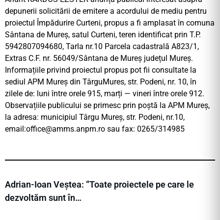
depunerii solicitării de emitere a acordului de mediu pentru
proiectul Împădurire Curteni, propus a fi amplasat în comuna
Sântana de Mureș, satul Curteni, teren identificat prin T.P.
5942807094680, Tarla nr.10 Parcela cadastrală A823/1,
Extras C.F. nr. 56049/Sântana de Mureș județul Mureş.
Informațiile privind proiectul propus pot fii consultate la
sediul APM Mureş din TârguMures, str. Podeni, nr. 10, în
zilele de: luni între orele 915, marți — vineri între orele 912.
Observațiile publicului se primesc prin poștă la APM Mureş,
la adresa: municipiul Târgu Mureş, str. Podeni, nr.10,
email:
office@amms.anpm.ro
sau fax: 0265/314985
Adrian-Ioan Veștea: ”Toate proiectele pe care le
dezvoltăm sunt în…