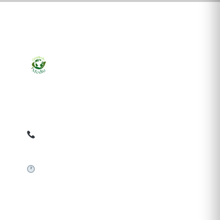
Ziarul online pentru publicarea anunțurilor obligatorii
de mediu cerute de ANMAP, APM și instituțiile
abilitate. Dovadă pe loc, acceptat în toată România.
0759 858 820
✉
gazetamediu@gmail.com
Sistem automat 24/7
SERVICII PUBLICARE
Publică anunț APM