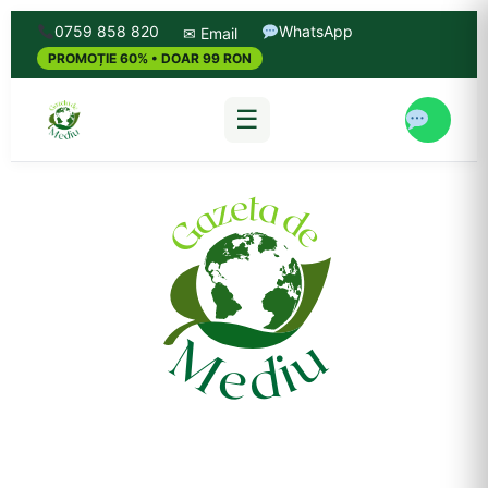
0759 858 820
WhatsApp
✉ Email
PROMOȚIE 60% • DOAR 99 RON
☰