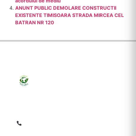
acordului de mediu
ANUNT PUBLIC DEMOLARE CONSTRUCTII
EXISTENTE TIMISOARA STRADA MIRCEA CEL
BATRAN NR 120
Ziarul online pentru publicarea anunțurilor obligatorii
de mediu cerute de ANMAP, APM și instituțiile
abilitate. Dovadă pe loc, acceptat în toată România.
0759 858 820
✉
gazetamediu@gmail.com