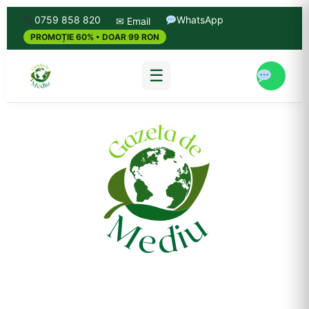
0759 858 820
WhatsApp
✉ Email
PROMOȚIE 60% • DOAR 99 RON
☰