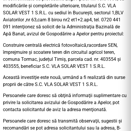
modificările şi completările ulterioare, titularul S.C. VLA
SOLAR VEST 1 S.R.L. cu sediul în București, sectorul 1,BLV
Aviatorilor ,nr 63,cam 8 birou nr2 et1+2.ap4, tel. 0720 441
091 intenţionez să solicit de la Administraţia Bazinală de
Apă Banat, avizul de Gospodărire a Apelor pentru proiectul:
Construire centrală electrică fotovoltaică,racordare SEN,
împrejmuire și scoatere teren din circuitul agricol teren,
comuna Tormac, județul Timiș, parcela cad. nr. 403554 și
403555, beneficiar S.C. VLA SOLAR VEST 1 S.R.L.
Această investiţie este nouă, urmând a fi realizată din surse
proprii de către S.C. VLA SOLAR VEST 1 S.R.L.
Persoanele care doresc să obţină informaţii suplimentare cu
privire la solicitarea avizului de Gospodărire a Apelor, pot
contacta solicitantul de aviz la adresa menţionată.
Persoanele care doresc să transmită observaţii, sugestii şi
recomandări se pot adresa solicitantului sau la adresa, B-