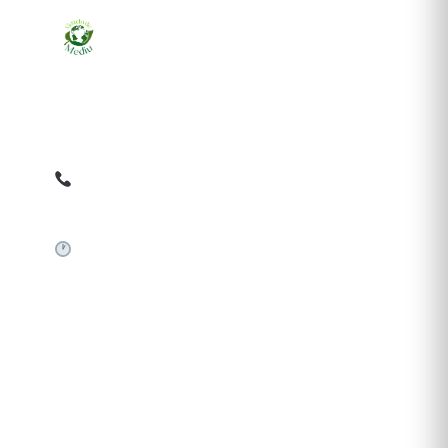
Ziarul online pentru publicarea anunțurilor obligatorii
de mediu cerute de ANMAP, APM și instituțiile
abilitate. Dovadă pe loc, acceptat în toată România.
0759 858 820
✉
gazetamediu@gmail.com
Sistem automat 24/7
SERVICII PUBLICARE
Publică anunț APM
Autorizație construire
Comunicat de presă PNRR
Pași publicare anunț