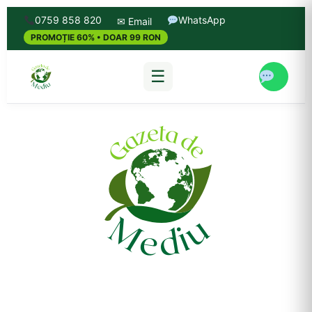
0759 858 820
WhatsApp
✉ Email
PROMOȚIE 60% • DOAR 99 RON
☰