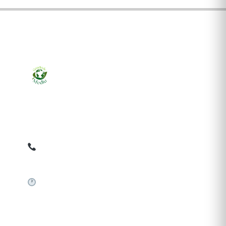
Ziarul online pentru publicarea anunțurilor obligatorii
de mediu cerute de ANMAP, APM și instituțiile
abilitate. Dovadă pe loc, acceptat în toată România.
0759 858 820
✉
gazetamediu@gmail.com
Sistem automat 24/7
SERVICII PUBLICARE