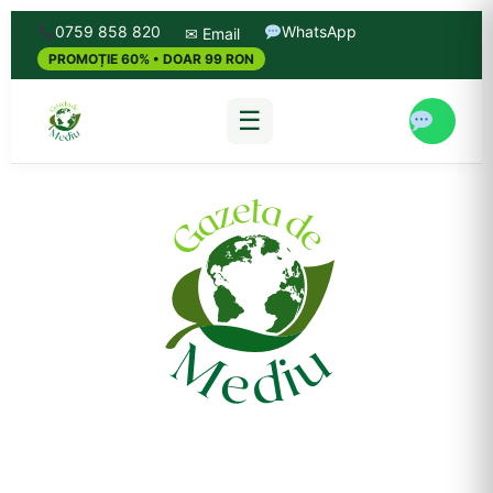
0759 858 820
WhatsApp
✉ Email
PROMOȚIE 60% • DOAR 99 RON
☰