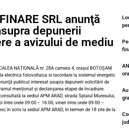
FINARE SRL anunţă
Loc
pe
asupra depunerii
nere a avizului de mediu
Pes
fi
ANL
CALEA NAȚIONALĂ nr. 28A camera 4, orașul BOTOȘANI
or
la electrica fotovoltaica si racordare la sistemul energetic
nunţă publicul interesat asupra depunerii solicitării de
ramul menţionat şi declanşarea etapei de încadrare.
Au
consultată la sediul APM ARAD, strada Splaiul Muresului,
gr
i între orele 09:00 – 16:00, vineri între orele 09:00 –
esc în scris la sediul APM ARAD, în termen de 18 zile de la
Cs
ju