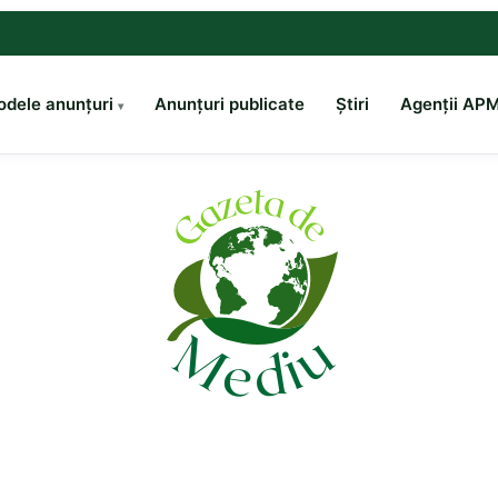
dele anunțuri
Anunțuri publicate
Știri
Agenții AP