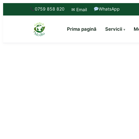
0759 858 820
WhatsApp
✉ Email
Prima pagină
Servicii
Mo