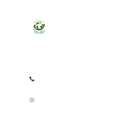
Ziarul online pentru publicarea anunțurilor
obligatorii de mediu cerute de ANMAP, APM și
instituțiile abilitate. Dovadă pe loc, acceptat în
toată România.
0759 858 820
✉
gazetamediu@gmail.com
Sistem automat 24/7
©
2026
Gazeta de Mediu • Toate drepturile rezervate