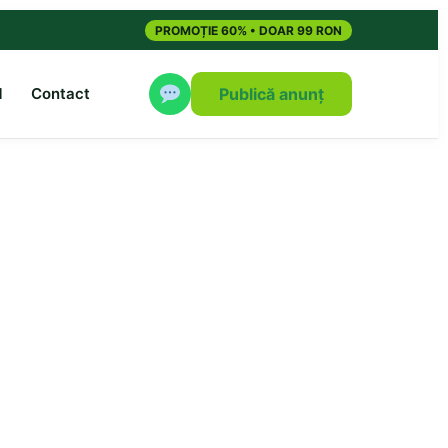
PROMOȚIE 60% • DOAR 99 RON
M
Contact
Publică anunț