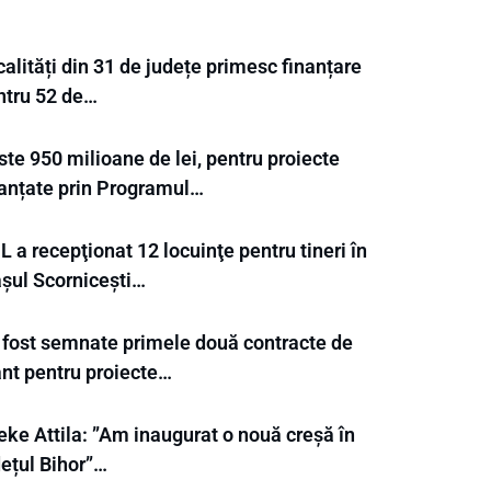
alități din 31 de județe primesc finanțare
ntru 52 de…
te 950 milioane de lei, pentru proiecte
nanțate prin Programul…
 a recepţionat 12 locuinţe pentru tineri în
așul Scornicești…
 fost semnate primele două contracte de
ant pentru proiecte…
eke Attila: ”Am inaugurat o nouă creșă în
dețul Bihor”…