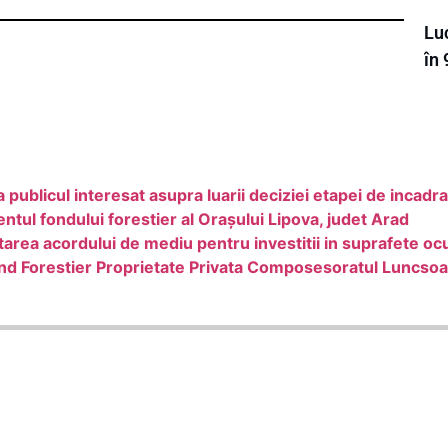
Luc
în
licul interesat asupra luarii deciziei etapei de incadr
ul fondului forestier al Orașului Lipova, judet Arad
tarea acordului de mediu pentru investitii in suprafete o
nd Forestier Proprietate Privata Composesoratul Luncsoa