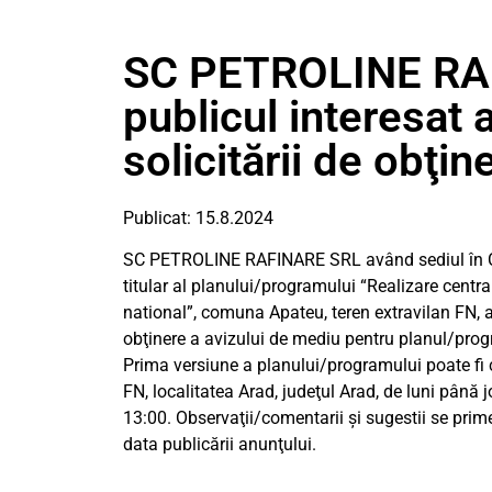
SC PETROLINE RA
publicul interesat 
solicitării de obţi
Publicat: 15.8.2024
SC PETROLINE RAFINARE SRL având sediul în 
titular al planului/programului “Realizare centra
national”, comuna Apateu, teren extravilan FN, a
obţinere a avizului de mediu pentru planul/prog
Prima versiune a planului/programului poate fi 
FN, localitatea Arad, judeţul Arad, de luni până jo
13:00. Observaţii/comentarii şi sugestii se prim
data publicării anunţului.