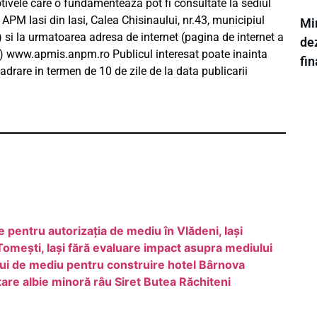
motivele care o fundamenteaza pot fi consultate la sediul
APM Iasi din Iasi, Calea Chisinaului, nr.43, municipiul
Min
.00) si la urmatoarea adresa de internet (pagina de internet a
dez
i) www.apmis.anpm.ro Publicul interesat poate inainta
fi
cadrare in termen de 10 de zile de la data publicarii
 pentru autorizația de mediu în Vlădeni, Iași
omești, Iași fără evaluare impact asupra mediului
lui de mediu pentru construire hotel Bârnova
are albie minoră râu Siret Butea Răchiteni