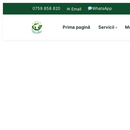
0759 858 820
WhatsApp
✉ Email
Prima pagină
Servicii
Mo