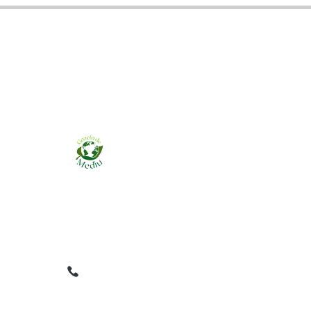
Ziarul online pentru publicarea anunțurilor
obligatorii de mediu cerute de ANMAP, APM și
instituțiile abilitate. Dovadă pe loc, acceptat în
toată România.
0759 858 820
✉
gazetamediu@gmail.com