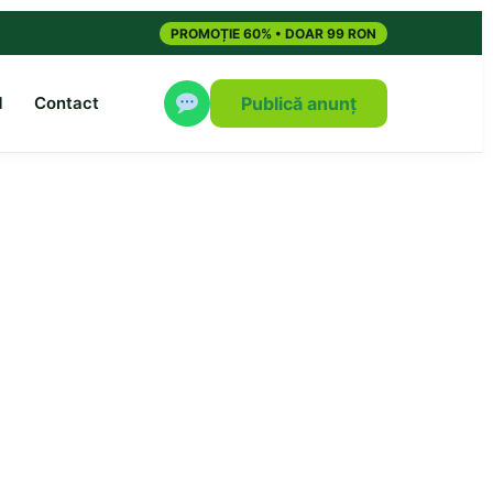
PROMOȚIE 60% • DOAR 99 RON
M
Contact
Publică anunț