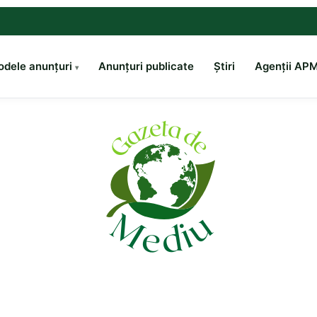
dele anunțuri
Anunțuri publicate
Știri
Agenții AP