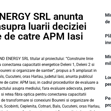
NERGY SRL anunta
Mi
de
supra luarii deciziei
e de catre APM Iasi
Plă
inv
Mi
NERGY SRL titular al proiectului: “Construire linie
mi
u conectarea capacitatii energetice Deleni 1, Deleni 2 si
oureni si organizare de santier”, propus a fi amplasat in
ls, Cucuteni, oras Harlau, judetul Iasi, anunta publicul
Loc
are de catre: APM Iasi, in cadrul procedurilor de evaluare a
pe
ctului asupra mediului, fara evaluare adecvata, pentru
T si retea fibra optica pentru conectarea capacitatii
Pe
ia de transformare si conexiuni Boureni si organizare de
pr
, Scobinti, Ceplenita, Cotnari, Bals, Cucuteni, oras Harlau,