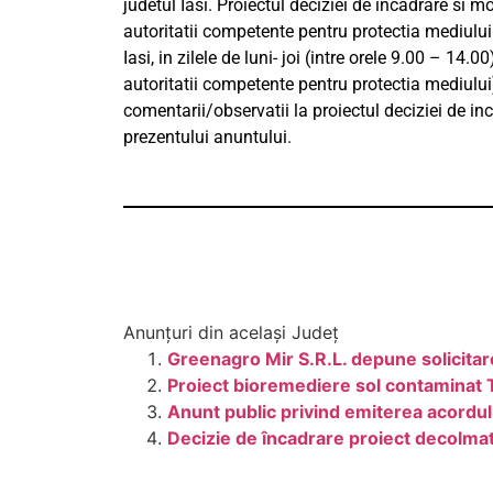
judetul Iasi. Proiectul deciziei de incadrare si 
autoritatii competente pentru protectia mediului 
Iasi, in zilele de luni- joi (intre orele 9.00 – 14
autoritatii competente pentru protectia mediulu
comentarii/observatii la proiectul deciziei de in
prezentului anuntului.
Anunțuri din același Județ
Greenagro Mir S.R.L. depune solicitare
Proiect bioremediere sol contaminat T
Anunt public privind emiterea acordu
Decizie de încadrare proiect decolmat