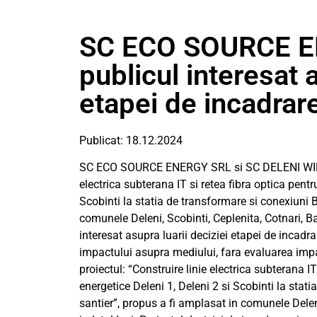
SC ECO SOURCE E
publicul interesat a
etapei de incadrar
Publicat: 18.12.2024
SC ECO SOURCE ENERGY SRL si SC DELENI WIND E
electrica subterana IT si retea fibra optica pentr
Scobinti la statia de transformare si conexiuni B
comunele Deleni, Scobinti, Ceplenita, Cotnari, Ba
interesat asupra luarii deciziei etapei de incadr
impactului asupra mediului, fara evaluarea impa
proiectul: “Construire linie electrica subterana I
energetice Deleni 1, Deleni 2 si Scobinti la stat
santier”, propus a fi amplasat in comunele Deleni