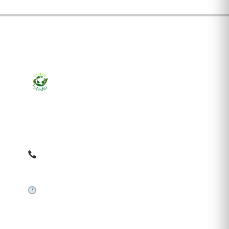
Ziarul online pentru publicarea anunțurilor obligatorii
de mediu cerute de ANMAP, APM și instituțiile
abilitate. Dovadă pe loc, acceptat în toată România.
0759 858 820
✉
gazetamediu@gmail.com
Sistem automat 24/7
SERVICII PUBLICARE