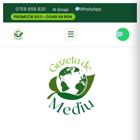
0759 858 820
WhatsApp
✉ Email
PROMOȚIE 60% • DOAR 99 RON
☰