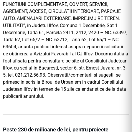
FUNCTIUNI COMPLEMENTARE, COMERT, SERVICII,
AGREMENT, ACCESE, CIRCULATII INTERIOARE, PARCAJE
AUTO, AMENAJARI EXTERIOARE, IMPREJMUIRE TEREN,
UTILITATI”, in Judetul Ilfov, Comuna 1 Decembrie, Sat 1
Decembrie, Tarla 61, Parcela 2411, 2412, 2420 – NC. 63397,
Tarla 62, Lot 65/2 – NC. 63712, Tarla 62, Lot 65/1 – NC.
63604, anunta publicul interest asupra depunerii solicitarii
de obtinerea a Avizului Favorabil al CJ Ilfov. Documentatia a
fost afisata pentru consultare pe site-ul Consiliului Judetean
Ilfov, cu sediul in Bucuresti, sector 6, str. Ernest Juvara, nr. 3-
5, tel. 021.212.56.93. Observatii/comentarii si sugestii se
primesc in scris la Biroul de Urbanism in cadrul Consiliului
Judetean Ilfov in termen de 15 zile calendaristice de la data
publicarii anuntului.
Peste 230 de milioane de lei, pentru proiecte