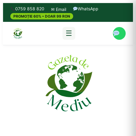
0759 858 820
WhatsApp
✉ Email
PROMOȚIE 60% • DOAR 99 RON
☰