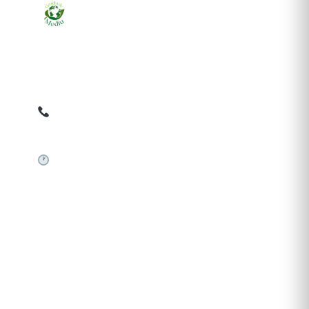
Ziarul online pentru publicarea anunțurilor obligatorii
de mediu cerute de ANMAP, APM și instituțiile
abilitate. Dovadă pe loc, acceptat în toată România.
0759 858 820
✉
gazetamediu@gmail.com
Sistem automat 24/7
SERVICII PUBLICARE
Publică anunț APM
Autorizație construire
Comunicat de presă PNRR
Pași publicare anunț