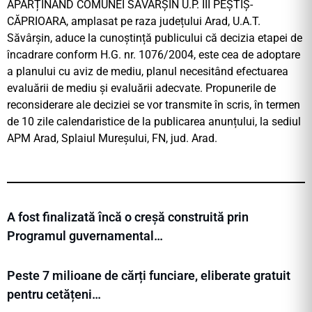
APARȚINÂND COMUNEI SĂVÂRȘIN U.P. III PEȘTIȘ-
CĂPRIOARA, amplasat pe raza județului Arad, U.A.T.
Săvârșin, aduce la cunoștință publicului că decizia etapei de
încadrare conform H.G. nr. 1076/2004, este cea de adoptare
a planului cu aviz de mediu, planul necesitând efectuarea
evaluării de mediu și evaluării adecvate. Propunerile de
reconsiderare ale deciziei se vor transmite în scris, în termen
de 10 zile calendaristice de la publicarea anunțului, la sediul
APM Arad, Splaiul Mureșului, FN, jud. Arad.
A fost finalizată încă o creșă construită prin
Programul guvernamental…
Peste 7 milioane de cărți funciare, eliberate gratuit
pentru cetățeni…