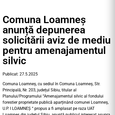
Comuna Loamneș
anunță depunerea
solicitării aviz de mediu
pentru amenajamentul
silvic
Publicat: 27.5.2025
Comuna Loamneș, cu sediul în Comuna Loamneș, Str.
Principală, Nr. 203, județul Sibiu, titular al
Planului/Programului “Amenajamentul silvic al fondului
forestier proprietate publică aparținând comunei Loamneș,
U.P. I LOAMNEȘ “ propus a fi amplasat pe raza UAT
Loamneș din județul Sibiu, anunţă publicul interesat asupra