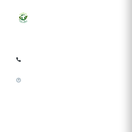
Ziarul online pentru publicarea anunțurilor obligatorii
de mediu cerute de ANMAP, APM și instituțiile
abilitate. Dovadă pe loc, acceptat în toată România.
0759 858 820
✉
gazetamediu@gmail.com
Sistem automat 24/7
SERVICII PUBLICARE
Publică anunț APM
Autorizație construire
Comunicat de presă PNRR