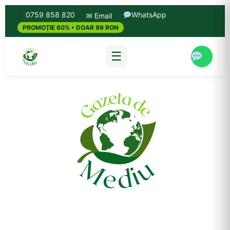
0759 858 820
WhatsApp
✉ Email
PROMOȚIE 60% • DOAR 99 RON
☰