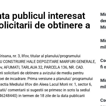
a publicul interesat
Min
der
licitarii de obtinere a
Mi
Min
mi
sana, nr. 3, Ilfov, titular al planului/programului
Cs
U CONSTRUIRE HALE DEPOZITARE MARFURI GENERALE,
fi
lfov, AFUMATI, TARLAUA 32, PARCELA 136, NR. CAD.
i solicitarii de obtinere a avizului de mediu pentru
ei de incadrare. Prima versiune a planului/ programului
Min
ectia Mediului Ilfov din Aleea Lacul Morii nr. 1, sector 6,
mil
atii/ comentarii si sugestii se primesc in scris la sediul
6248440) in termen de 18 zile de la data publicarii
Cse