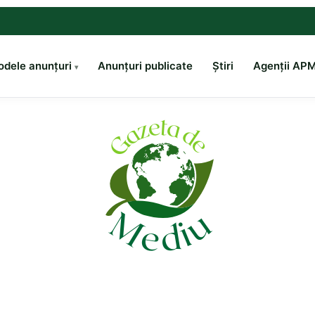
dele anunțuri
Anunțuri publicate
Știri
Agenții AP