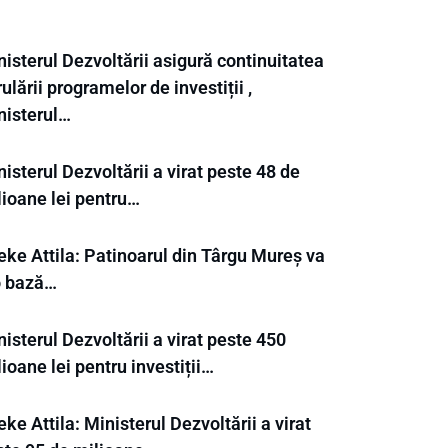
isterul Dezvoltării asigură continuitatea
ulării programelor de investiții ,
nisterul…
isterul Dezvoltării a virat peste 48 de
lioane lei pentru…
eke Attila: Patinoarul din Târgu Mureș va
 o bază…
isterul Dezvoltării a virat peste 450
ioane lei pentru investiții…
ke Attila: Ministerul Dezvoltării a virat