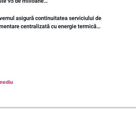
ste 95 de milioane…
ernul asigură continuitatea serviciului de
imentare centralizată cu energie termică…
 mediu