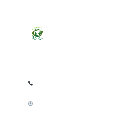
Ziarul online pentru publicarea anunțurilor
obligatorii de mediu cerute de ANMAP, APM și
instituțiile abilitate. Dovadă pe loc, acceptat în
toată România.
0759 858 820
✉
gazetamediu@gmail.com
Sistem automat 24/7