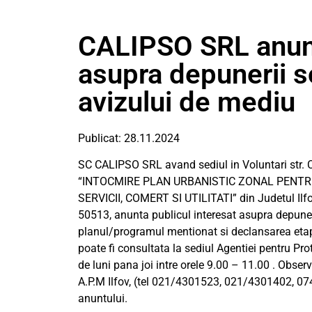
CALIPSO SRL anunt
asupra depunerii so
avizului de mediu
Publicat: 28.11.2024
SC CALIPSO SRL avand sediul in Voluntari str. Cri
“INTOCMIRE PLAN URBANISTIC ZONAL PENTR
SERVICII, COMERT SI UTILITATI” din Judetul I
50513, anunta publicul interesat asupra depuneri
planul/programul mentionat si declansarea etap
poate fi consultata la sediul Agentiei pentru Prot
de luni pana joi intre orele 9.00 – 11.00 . Observ
A.P.M Ilfov, (tel 021/4301523, 021/4301402, 074
anuntului.