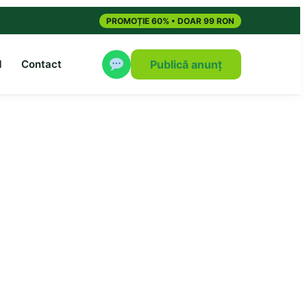
PROMOȚIE 60% • DOAR 99 RON
M
Contact
Publică anunț