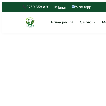
0759 858 820
WhatsApp
✉ Email
Prima pagină
Servicii
Mo