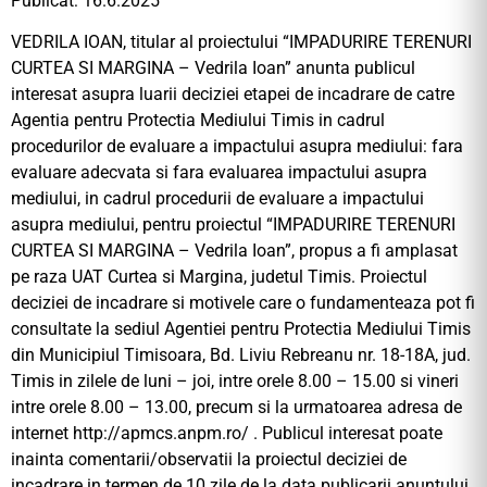
Publicat: 16.6.2025
VEDRILA IOAN, titular al proiectului “IMPADURIRE TERENURI
CURTEA SI MARGINA – Vedrila Ioan” anunta publicul
interesat asupra luarii deciziei etapei de incadrare de catre
Agentia pentru Protectia Mediului Timis in cadrul
procedurilor de evaluare a impactului asupra mediului: fara
evaluare adecvata si fara evaluarea impactului asupra
mediului, in cadrul procedurii de evaluare a impactului
asupra mediului, pentru proiectul “IMPADURIRE TERENURI
CURTEA SI MARGINA – Vedrila Ioan”, propus a fi amplasat
pe raza UAT Curtea si Margina, judetul Timis. Proiectul
deciziei de incadrare si motivele care o fundamenteaza pot fi
consultate la sediul Agentiei pentru Protectia Mediului Timis
din Municipiul Timisoara, Bd. Liviu Rebreanu nr. 18-18A, jud.
Timis in zilele de luni – joi, intre orele 8.00 – 15.00 si vineri
intre orele 8.00 – 13.00, precum si la urmatoarea adresa de
internet http://apmcs.anpm.ro/ . Publicul interesat poate
inainta comentarii/observatii la proiectul deciziei de
incadrare in termen de 10 zile de la data publicarii anuntului