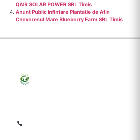
QAlR SOLAR POWER SRL Timis
Anunt Public Infintare Plantatie de Afin
Cheveresul Mare Blueberry Farm SRL Timis
Ziarul online pentru publicarea anunțurilor obligatorii
de mediu cerute de ANMAP, APM și instituțiile
abilitate. Dovadă pe loc, acceptat în toată România.
0759 858 820
✉
gazetamediu@gmail.com