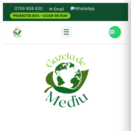
0759 858 820
WhatsApp
✉ Email
PROMOȚIE 60% • DOAR 99 RON
☰