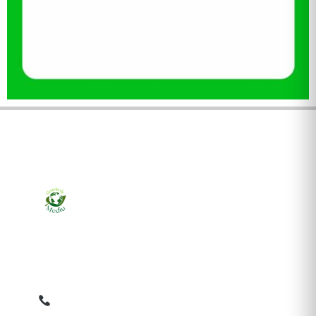
Ziarul online pentru publicarea anunțurilor obligatorii
de mediu cerute de ANMAP, APM și instituțiile
abilitate. Dovadă pe loc, acceptat în toată România.
0759 858 820