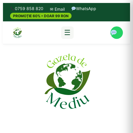
0759 858 820
WhatsApp
✉ Email
PROMOȚIE 60% • DOAR 99 RON
☰