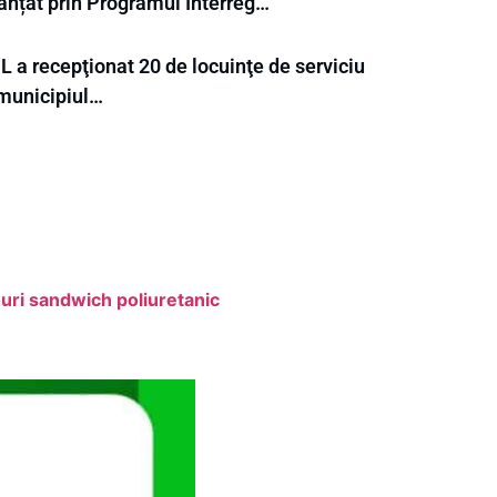
nanțat prin Programul Interreg…
L a recepţionat 20 de locuinţe de serviciu
 municipiul…
uri sandwich poliuretanic