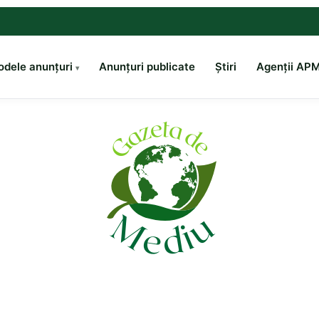
dele anunțuri
Anunțuri publicate
Știri
Agenții AP