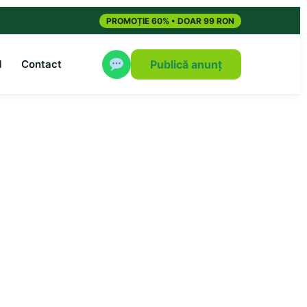
PROMOȚIE 60% • DOAR 99 RON
M
Contact
Publică anunț