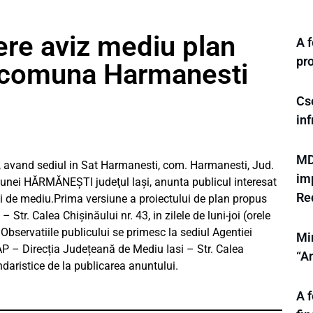
ere aviz mediu plan
A f
pr
l comuna Harmanesti
Cs
inf
MD
vand sediul in Sat Harmanesti, com. Harmanesti, Jud.
im
Comunei HĂRMĂNEȘTI judeţul laşi, anunta publicul interesat
Re
lui de mediu.Prima versiune a proiectului de plan propus
tr. Calea Chișinăului nr. 43, in zilele de luni-joi (orele
Observatiile publicului se primesc la sediul Agentiei
Min
P – Direcția Județeană de Mediu Iasi – Str. Calea
“A
endaristice de la publicarea anuntului.
A f