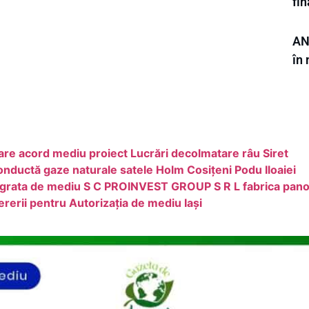
fi
AN
în
 acord mediu proiect Lucrări decolmatare râu Siret
nductă gaze naturale satele Holm Cosițeni Podu Iloaiei
tegrata de mediu S C PROINVEST GROUP S R L fabrica pano
rii pentru Autorizația de mediu Iași