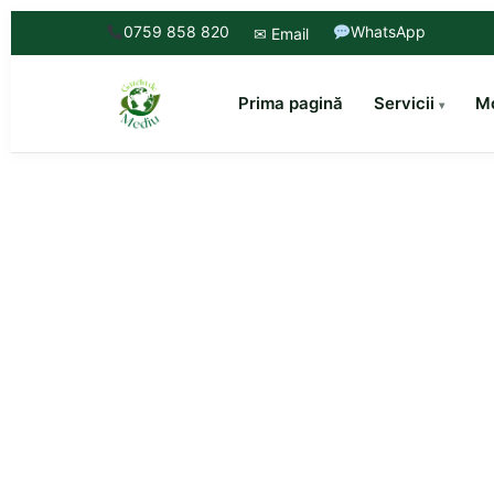
0759 858 820
WhatsApp
✉ Email
Prima pagină
Servicii
Mo