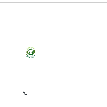
Ziarul online pentru publicarea anunțurilor
obligatorii de mediu cerute de ANMAP, APM și
instituțiile abilitate. Dovadă pe loc, acceptat în
toată România.
0759 858 820
✉
gazetamediu@gmail.com