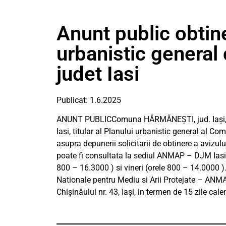
Anunt public obtin
urbanistic genera
judet Iasi
Publicat: 1.6.2025
ANUNT PUBLICComuna HĂRMĂNEȘTI, jud. Iași, a
Iasi, titular al Planului urbanistic general al 
asupra depunerii solicitarii de obtinere a avizu
poate fi consultata la sediul ANMAP – DJM Iasi – S
800 – 16.3000 ) si vineri (orele 800 – 14.0000 ).
Nationale pentru Mediu si Arii Protejate – ANMA
Chișinăului nr. 43, Iaşi, in termen de 15 zile cal