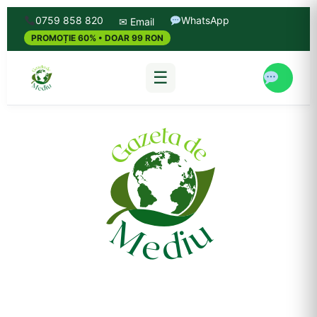
0759 858 820
WhatsApp
✉ Email
PROMOȚIE 60% • DOAR 99 RON
☰