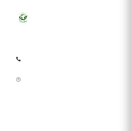
Ziarul online pentru publicarea anunțurilor obligatorii
de mediu cerute de ANMAP, APM și instituțiile
abilitate. Dovadă pe loc, acceptat în toată România.
0759 858 820
✉
gazetamediu@gmail.com
Sistem automat 24/7
SERVICII PUBLICARE
Publică anunț APM
Autorizație construire
Comunicat de presă PNRR