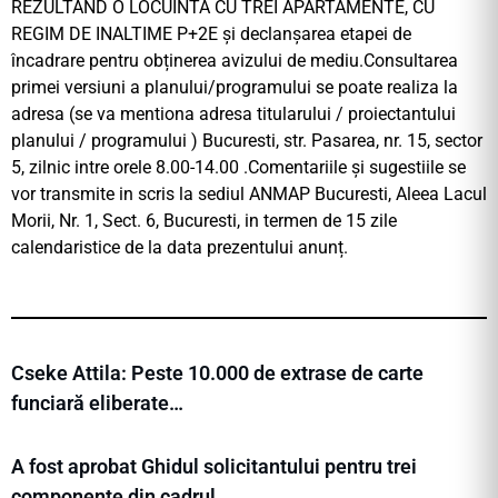
REZULTAND O LOCUINTA CU TREI APARTAMENTE, CU
REGIM DE INALTIME P+2E și declanșarea etapei de
încadrare pentru obținerea avizului de mediu.Consultarea
primei versiuni a planului/programului se poate realiza la
adresa (se va mentiona adresa titularului / proiectantului
planului / programului ) Bucuresti, str. Pasarea, nr. 15, sector
5, zilnic intre orele 8.00-14.00 .Comentariile și sugestiile se
vor transmite in scris la sediul ANMAP Bucuresti, Aleea Lacul
Morii, Nr. 1, Sect. 6, Bucuresti, in termen de 15 zile
calendaristice de la data prezentului anunț.
Cseke Attila: Peste 10.000 de extrase de carte
funciară eliberate…
A fost aprobat Ghidul solicitantului pentru trei
componente din cadrul…