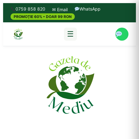
0759 858 820
WhatsApp
✉ Email
PROMOȚIE 60% • DOAR 99 RON
☰