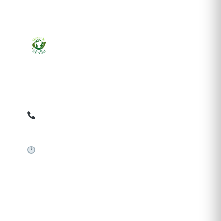
Ziarul online pentru publicarea anunțurilor obligatorii
de mediu cerute de ANMAP, APM și instituțiile
abilitate. Dovadă pe loc, acceptat în toată România.
0759 858 820
✉
gazetamediu@gmail.com
Sistem automat 24/7
SERVICII PUBLICARE
Publică anunț APM
Autorizație construire