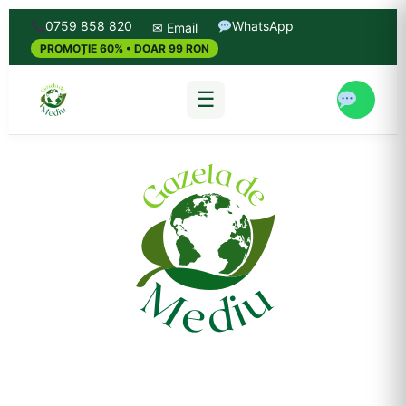
0759 858 820
WhatsApp
✉ Email
PROMOȚIE 60% • DOAR 99 RON
☰