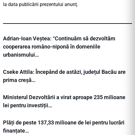
la data publicării prezentului anunţ.
Adrian-Ioan Veștea: “Continuăm să dezvoltăm
cooperarea româno-niponă în domeniile
urbanismului…
Cseke Attila: Începând de astăzi, județul Bacău are
prima creșă…
Ministerul Dezvoltării a virat aproape 235 milioane
lei pentru investiții…
Plăți de peste 137,33 milioane de lei pentru lucrări
finanțate…