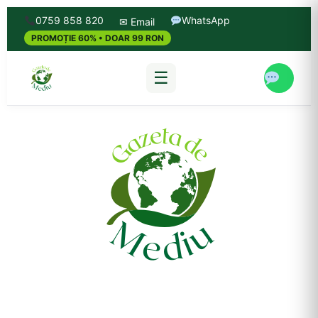
0759 858 820
WhatsApp
✉ Email
PROMOȚIE 60% • DOAR 99 RON
☰