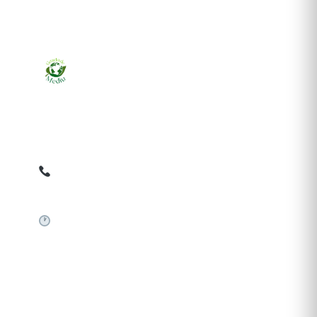
Ziarul online pentru publicarea anunțurilor obligatorii
de mediu cerute de ANMAP, APM și instituțiile
abilitate. Dovadă pe loc, acceptat în toată România.
0759 858 820
✉
gazetamediu@gmail.com
Sistem automat 24/7
SERVICII PUBLICARE
Publică anunț APM
Autorizație construire