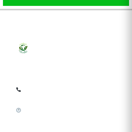
Ziarul online pentru publicarea anunțurilor obligatorii
de mediu cerute de ANMAP, APM și instituțiile
abilitate. Dovadă pe loc, acceptat în toată România.
0759 858 820
✉
gazetamediu@gmail.com
Sistem automat 24/7
SERVICII PUBLICARE