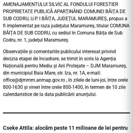
AMENAJAMENTULUI SILVIC AL FONDULUI FORESTIER
PROPRIETATE PUBLICĂ APARȚINÂND COMUNEI BĂIȚA DE
SUB CODRU, U.P. I BĂIȚA, JUDEȚUL MARAMUREȘ, propus a
fi implementat pe raza județului Maramureș, titular COMUNA
BĂIȚA DE SUB CODRU, cu sediul în Comuna Băița de Sub
Codru, nr. 1, județul Maramureș.
Observațiile și comentariile publicului interesat privind
decizia etapei de încadrare, se trimit în scris la Agenția
Națională pentru Mediu și Arii Protejate – DJM Maramureș,
din municipiul Baia Mare, str. Iza, nr. 1A, e-mail:
office@djmmm.anmap.gov.ro
, în zilele de luni-joi, între orele
800-1630 și vineri între orele 800-1400, în termen de 10 zile
calendaristice de la data publicării anunțului.
Cseke Attila: alocăm peste 11 milioane de lei pentru