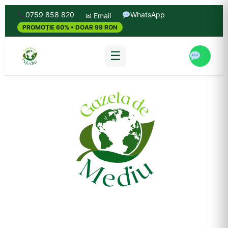
0759 858 820
WhatsApp
✉ Email
PROMOȚIE 60% • DOAR 99 RON
☰