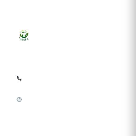
Ziarul online pentru publicarea anunțurilor obligatorii
de mediu cerute de ANMAP, APM și instituțiile
abilitate. Dovadă pe loc, acceptat în toată România.
0759 858 820
✉
gazetamediu@gmail.com
Sistem automat 24/7
SERVICII PUBLICARE
Publică anunț APM