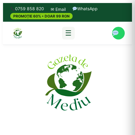
0759 858 820
WhatsApp
✉ Email
PROMOȚIE 60% • DOAR 99 RON
☰