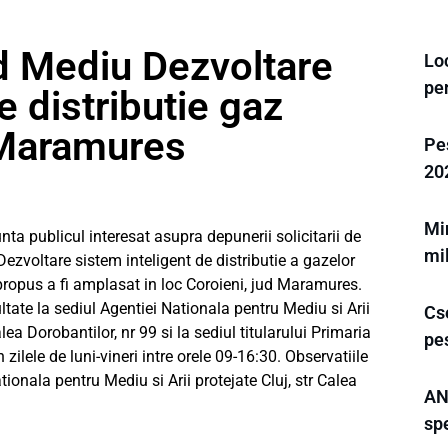
d Mediu Dezvoltare
Loc
pe
e distributie gaz
Maramures
Pes
20
Min
publicul interesat asupra depunerii solicitarii de
mi
ezvoltare sistem inteligent de distributie a gazelor
ropus a fi amplasat in loc Coroieni, jud Maramures.
ultate la sediul Agentiei Nationala pentru Mediu si Arii
Cse
lea Dorobantilor, nr 99 si la sediul titularului Primaria
pe
zilele de luni-vineri intre orele 09-16:30. Observatiile
tionala pentru Mediu si Arii protejate Cluj, str Calea
AN
spe