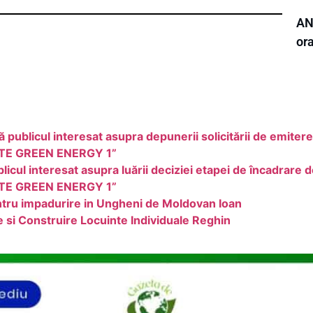
ANL
or
ublicul interesat asupra depunerii solicitării de emitere
TE GREEN ENERGY 1”
ul interesat asupra luării deciziei etapei de încadrare 
TE GREEN ENERGY 1”
ntru impadurire in Ungheni de Moldovan Ioan
e si Construire Locuinte Individuale Reghin