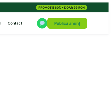
PROMOȚIE 60% • DOAR 99 RON
M
Contact
Publică anunț