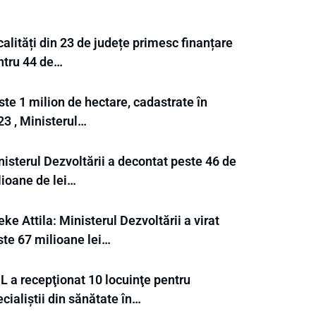
alități din 23 de județe primesc finanțare
ntru 44 de…
te 1 milion de hectare, cadastrate în
23 , Ministerul…
isterul Dezvoltării a decontat peste 46 de
lioane de lei…
ke Attila: Ministerul Dezvoltării a virat
ste 67 milioane lei…
L a recepţionat 10 locuinţe pentru
cialiștii din sănătate în…