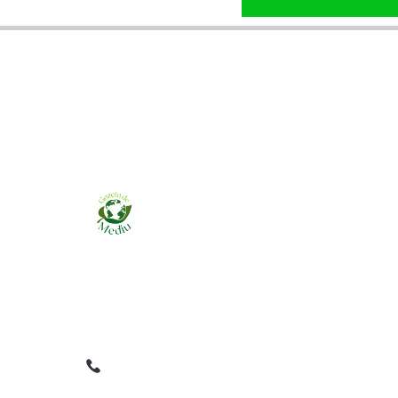
Ziarul online pentru publicarea anunțurilor
obligatorii de mediu cerute de ANMAP, APM și
instituțiile abilitate. Dovadă pe loc, acceptat în
toată România.
0759 858 820
✉
gazetamediu@gmail.com