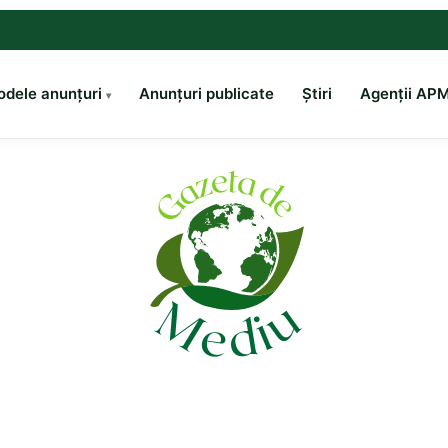
dele anunțuri
Anunțuri publicate
Știri
Agenții AP