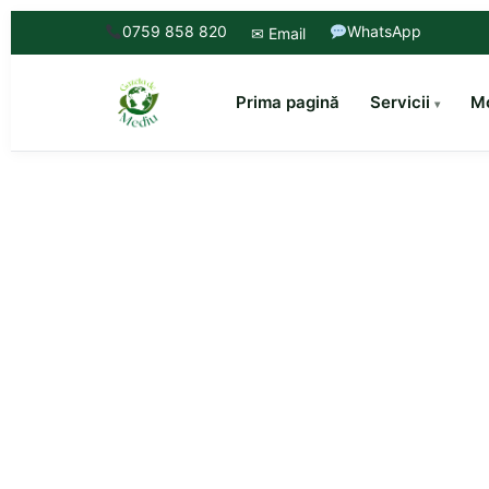
0759 858 820
WhatsApp
✉ Email
Prima pagină
Servicii
Mo