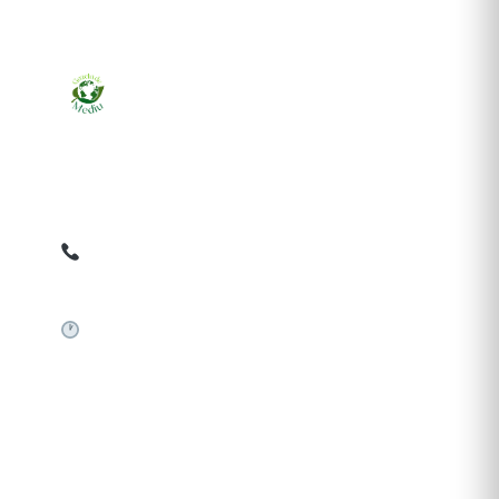
Ziarul online pentru publicarea anunțurilor obligatorii
de mediu cerute de ANMAP, APM și instituțiile
abilitate. Dovadă pe loc, acceptat în toată România.
0759 858 820
✉
gazetamediu@gmail.com
Sistem automat 24/7
SERVICII PUBLICARE
Publică anunț APM
Autorizație construire