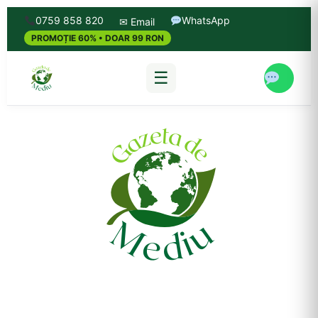
0759 858 820
WhatsApp
✉ Email
PROMOȚIE 60% • DOAR 99 RON
☰