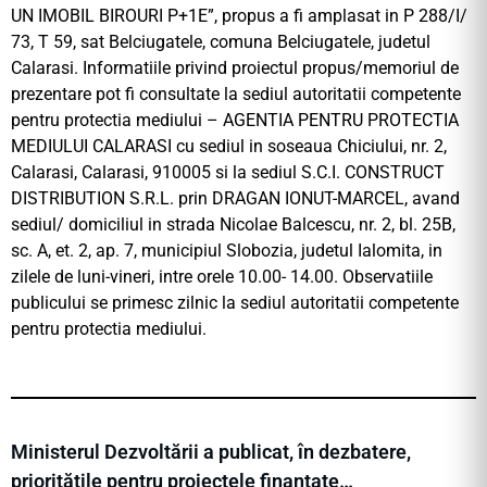
UN IMOBIL BIROURI P+1E”, propus a fi amplasat in P 288/I/
73, T 59, sat Belciugatele, comuna Belciugatele, judetul
Calarasi. Informatiile privind proiectul propus/memoriul de
prezentare pot fi consultate la sediul autoritatii competente
pentru protectia mediului – AGENTIA PENTRU PROTECTIA
MEDIULUI CALARASI cu sediul in soseaua Chiciului, nr. 2,
Calarasi, Calarasi, 910005 si la sediul S.C.I. CONSTRUCT
DISTRIBUTION S.R.L. prin DRAGAN IONUT-MARCEL, avand
sediul/ domiciliul in strada Nicolae Balcescu, nr. 2, bl. 25B,
sc. A, et. 2, ap. 7, municipiul Slobozia, judetul Ialomita, in
zilele de luni-vineri, intre orele 10.00- 14.00. Observatiile
publicului se primesc zilnic la sediul autoritatii competente
pentru protectia mediului.
Ministerul Dezvoltării a publicat, în dezbatere,
prioritățile pentru proiectele finanțate…