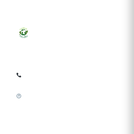
Ziarul online pentru publicarea anunțurilor obligatorii
de mediu cerute de ANMAP, APM și instituțiile
abilitate. Dovadă pe loc, acceptat în toată România.
0759 858 820
✉
gazetamediu@gmail.com
Sistem automat 24/7
SERVICII PUBLICARE
Publică anunț APM