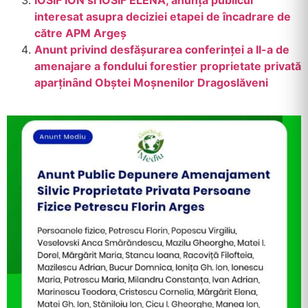
IOSIF ION si IOSIF ELENA, anunță publicul
interesat asupra deciziei etapei de încadrare de
către APM Argeș
Anunt privind desfӑșurarea conferinței a II-a de
amenajare a fondului forestier proprietate privatӑ
aparținȃnd Obștei Moșnenilor Dragoslӑveni