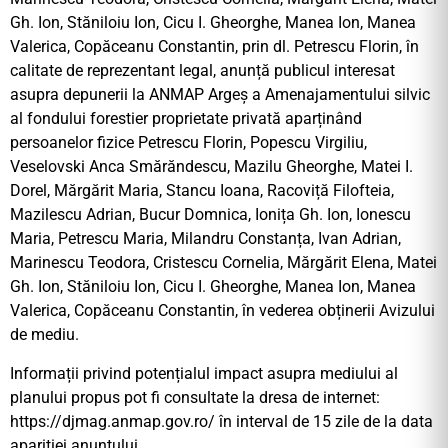
Gh. Ion, Stăniloiu Ion, Cicu I. Gheorghe, Manea Ion, Manea
Valerica, Copăceanu Constantin, prin dl. Petrescu Florin, în
calitate de reprezentant legal, anunță publicul interesat
asupra depunerii la ANMAP Argeș a Amenajamentului silvic
al fondului forestier proprietate privată aparținând
persoanelor fizice Petrescu Florin, Popescu Virgiliu,
Veselovski Anca Smărăndescu, Mazilu Gheorghe, Matei I.
Dorel, Mărgărit Maria, Stancu Ioana, Racoviță Filofteia,
Mazilescu Adrian, Bucur Domnica, Ionița Gh. Ion, Ionescu
Maria, Petrescu Maria, Milandru Constanța, Ivan Adrian,
Marinescu Teodora, Cristescu Cornelia, Mărgărit Elena, Matei
Gh. Ion, Stăniloiu Ion, Cicu I. Gheorghe, Manea Ion, Manea
Valerica, Copăceanu Constantin, în vederea obținerii Avizului
de mediu.
Informații privind potențialul impact asupra mediului al
planului propus pot fi consultate la dresa de internet:
https://djmag.anmap.gov.ro/ în interval de 15 zile de la data
apariției anunțului.