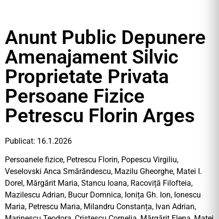
Anunt Public Depunere
Amenajament Silvic
Proprietate Privata
Persoane Fizice
Petrescu Florin Arges
Publicat: 16.1.2026
Persoanele fizice, Petrescu Florin, Popescu Virgiliu,
Veselovski Anca Smărăndescu, Mazilu Gheorghe, Matei I.
Dorel, Mărgărit Maria, Stancu Ioana, Racoviță Filofteia,
Mazilescu Adrian, Bucur Domnica, Ionița Gh. Ion, Ionescu
Maria, Petrescu Maria, Milandru Constanța, Ivan Adrian,
Marinescu Teodora, Cristescu Cornelia, Mărgărit Elena, Matei