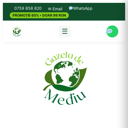
0759 858 820
WhatsApp
✉ Email
PROMOȚIE 60% • DOAR 99 RON
☰