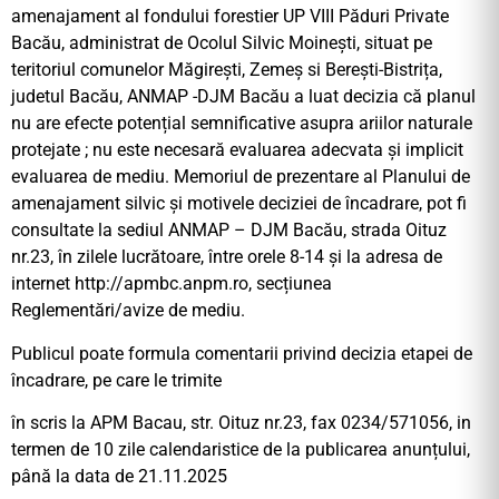
amenajament al fondului forestier UP VIII Păduri Private
Bacău, administrat de Ocolul Silvic Moinești, situat pe
teritoriul comunelor Măgirești, Zemeș si Berești-Bistrița,
judetul Bacău, ANMAP -DJM Bacău a luat decizia că planul
nu are efecte potențial semnificative asupra ariilor naturale
protejate ; nu este necesară evaluarea adecvata și implicit
evaluarea de mediu. Memoriul de prezentare al Planului de
amenajament silvic și motivele deciziei de încadrare, pot fi
consultate la sediul ANMAP – DJM Bacău, strada Oituz
nr.23, în zilele lucrătoare, între orele 8-14 și la adresa de
internet http://apmbc.anpm.ro, secțiunea
Reglementări/avize de mediu.
Publicul poate formula comentarii privind decizia etapei de
încadrare, pe care le trimite
în scris la APM Bacau, str. Oituz nr.23, fax 0234/571056, in
termen de 10 zile calendaristice de la publicarea anunțului,
până la data de 21.11.2025