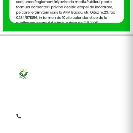
Ziarul online pentru publicarea anunțurilor obligatorii
de mediu cerute de ANMAP, APM și instituțiile
abilitate. Dovadă pe loc, acceptat în toată România.
0759 858 820
✉
gazetamediu@gmail.com