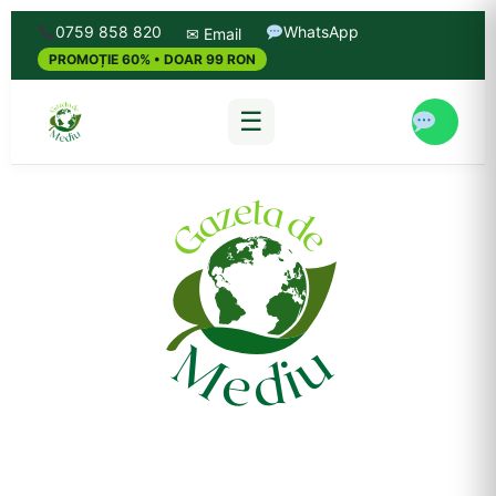
0759 858 820
WhatsApp
✉ Email
PROMOȚIE 60% • DOAR 99 RON
☰