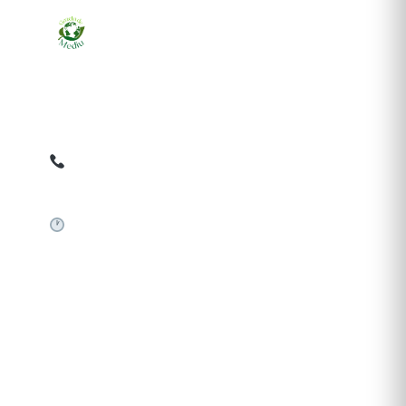
Ziarul online pentru publicarea anunțurilor obligatorii
de mediu cerute de ANMAP, APM și instituțiile
abilitate. Dovadă pe loc, acceptat în toată România.
0759 858 820
✉
gazetamediu@gmail.com
Sistem automat 24/7
SERVICII PUBLICARE
Publică anunț APM
Autorizație construire
Comunicat de presă PNRR
Pași publicare anunț