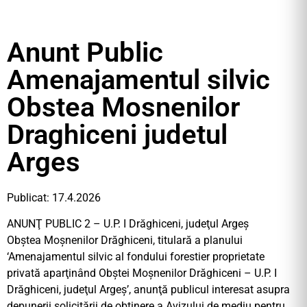
Anunt Public
Amenajamentul silvic
Obstea Mosnenilor
Draghiceni judetul
Arges
Publicat: 17.4.2026
ANUNŢ PUBLIC 2 – U.P. I Drăghiceni, judeţul Argeș
Obştea Moşnenilor Drăghiceni, titulară a planului
‘Amenajamentul silvic al fondului forestier proprietate
privată aparţinând Obștei Moșnenilor Drăghiceni – U.P. I
Drăghiceni, judeţul Argeș’, anunţă publicul interesat asupra
depunerii solicitării de obţinere a Avizului de mediu pentru