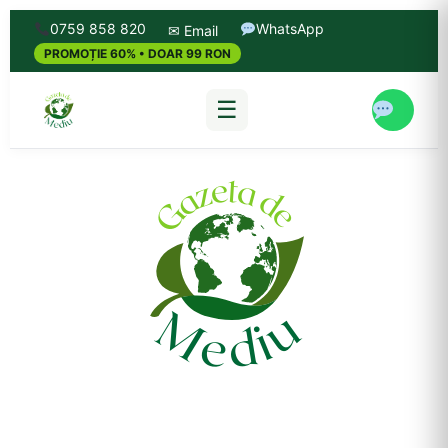
0759 858 820
WhatsApp
✉ Email
PROMOȚIE 60% • DOAR 99 RON
☰