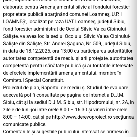
elaborate pentru ‘Amenajamentul silvic al fondului forestier
proprietate publică aparținând comunei Loamneș, U.P. I
LOAMNEȘ’, localizat pe raza UAT Loamneș, județul Sibiu,
fond forestier administrat de Ocolul Silvic Valea Cibinului-
Săliște, va avea loc la sediul Ocolului Silvic Valea Cibinului-
Săliște din Săliște, Str. Andrei Șaguna, Nr. 509, județul Sibiu,
în data de 18.12.2025, ora 13:00 cu participarea autorităților:
autoritatea competentă de mediu și arii protejate, autoritatea
competentă pentru sănătate publică și autoritățile interesate
de efectele implementării amenajamentului, membre în
Comitetul Special Constituit.
Proiectul de plan, Raportul de mediu și Studiul de evaluare
adecvată pot fi consultate pe pagina de internet a D.J.M.
Sibiu, cât și la sediul D.J.M. Sibiu, str. Hipodromului, nr. 2A, în
zilele de luni-joi între orele 8:00 – 16:30 și vineri între orele
8:00 – 14:00, cât și pe http://www.derevoproiect.ro secțiunea
comunicate publice.
Comentariile și sugestiile publicului interesat se primesc în