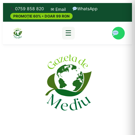
0759 858 820
WhatsApp
✉ Email
PROMOȚIE 60% • DOAR 99 RON
☰