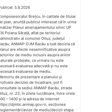
ublicat: 5.8.2026
omposesoratul Brețcu, în calitate de titular
e plan, anunță publicul interesat că în urma
nalizei Planul amenajamentului silvic UP
III Poiana Sărată, aflat pe teritoriul
dminstrativ al comunei Oituz, județul
Bacău, ANMAP-DJM Bacău a luat decizia că
lanul are efecte nesemnificative asupra
actorilor de mediu inclusiv asupra ariilor
aturale protejate, ca urmare nu este
ecesară evaluarea adecvată și nu este
necesară evaluarea de mediu.
emoriu de prezentare a planului și
otivele deciziei de încadrare, pot fi
consultate la sediul ANMAP Bacău, strada
ituz, nr. 23, în zilele lucrătoare, între orele
00 – 1400 și la adresa de internet
ttps://djmbc.anmap.gov.ro, secțiunea
eglementări/avize de mediu/decizii etapa