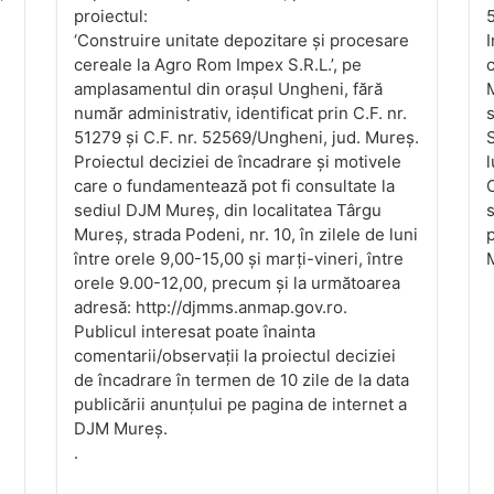
proiectul:
5
‘Construire unitate depozitare și procesare
I
cereale la Agro Rom Impex S.R.L.’, pe
c
amplasamentul din orașul Ungheni, fără
M
număr administrativ, identificat prin C.F. nr.
s
51279 și C.F. nr. 52569/Ungheni, jud. Mureș.
S
Proiectul deciziei de încadrare și motivele
l
care o fundamentează pot fi consultate la
O
sediul DJM Mureș, din localitatea Târgu
s
Mureș, strada Podeni, nr. 10, în zilele de luni
p
între orele 9,00-15,00 și marți-vineri, între
M
orele 9.00-12,00, precum și la următoarea
adresă: http://djmms.anmap.gov.ro.
Publicul interesat poate înainta
comentarii/observații la proiectul deciziei
de încadrare în termen de 10 zile de la data
publicării anunțului pe pagina de internet a
DJM Mureș.
.