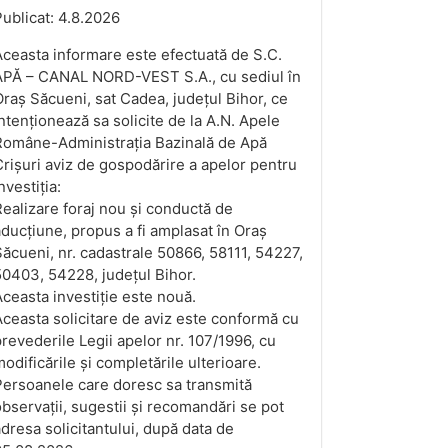
ublicat: 4.8.2026
ceasta informare este efectuată de S.C.
APĂ – CANAL NORD-VEST S.A., cu sediul în
raș Săcueni, sat Cadea, județul Bihor, ce
ntenționează sa solicite de la A.N. Apele
Române-Administrația Bazinală de Apă
rișuri aviz de gospodărire a apelor pentru
nvestiția:
ealizare foraj nou și conductă de
ducțiune, propus a fi amplasat în Oraș
ăcueni, nr. cadastrale 50866, 58111, 54227,
0403, 54228, județul Bihor.
ceasta investiție este nouă.
ceasta solicitare de aviz este conformă cu
revederile Legii apelor nr. 107/1996, cu
odificările și completările ulterioare.
Persoanele care doresc sa transmită
bservații, sugestii și recomandări se pot
dresa solicitantului, după data de