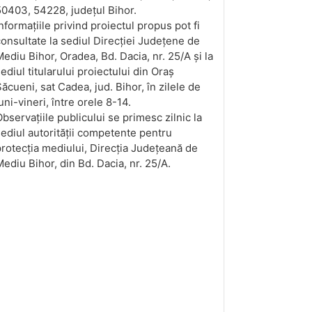
0403, 54228, județul Bihor.
nformațiile privind proiectul propus pot fi
onsultate la sediul Direcției Județene de
ediu Bihor, Oradea, Bd. Dacia, nr. 25/A și la
ediul titularului proiectului din Oraș
ăcueni, sat Cadea, jud. Bihor, în zilele de
uni-vineri, între orele 8-14.
bservațiile publicului se primesc zilnic la
ediul autorității competente pentru
rotecția mediului, Direcția Județeană de
ediu Bihor, din Bd. Dacia, nr. 25/A.