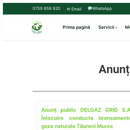
0759 858 820
WhatsApp
✉ Email
Prima pagină
Servicii
Mo
Anunț
Anunţ public DELGAZ GRID S.A
Înlocuire conducte bransament
gaze naturale Tăureni Mures