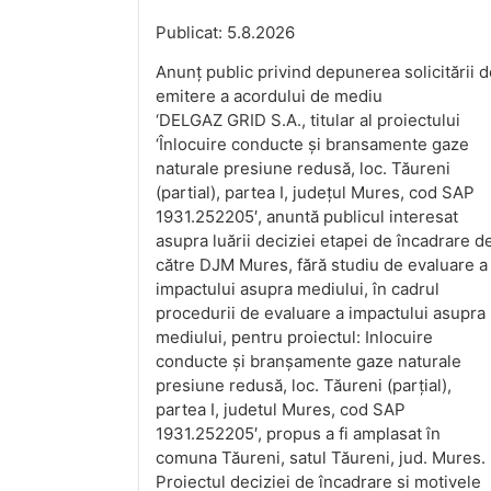
Publicat: 5.8.2026
Anunț public privind depunerea solicitării 
emitere a acordului de mediu
‘DELGAZ GRID S.A., titular al proiectului
‘Înlocuire conducte și bransamente gaze
naturale presiune redusă, loc. Tăureni
(partial), partea I, județul Mures, cod SAP
1931.252205′, anuntă publicul interesat
asupra luării deciziei etapei de încadrare d
către DJM Mures, fără studiu de evaluare a
impactului asupra mediului, în cadrul
procedurii de evaluare a impactului asupra
mediului, pentru proiectul: Inlocuire
conducte și branșamente gaze naturale
presiune redusă, loc. Tăureni (parțial),
partea I, judetul Mures, cod SAP
1931.252205′, propus a fi amplasat în
comuna Tăureni, satul Tăureni, jud. Mures.
Proiectul deciziei de încadrare si motivele