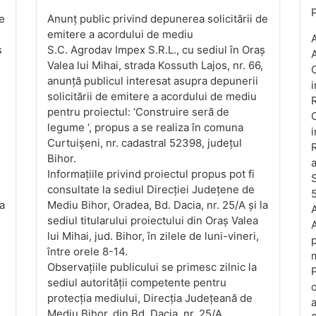
P
de
Anunț public privind depunerea solicitării de
emitere a acordului de mediu
A
ș
S.C. Agrodav Impex S.R.L., cu sediul în Oraș
Valea lui Mihai, strada Kossuth Lajos, nr. 66,
O
anunță publicul interesat asupra depunerii
i
solicitării de emitere a acordului de mediu
pentru proiectul: ‘Construire seră de
C
legume ‘, propus a se realiza în comuna
i
Curtuișeni, nr. cadastral 52398, județul
R
Bihor.
a
Informațiile privind proiectul propus pot fi
S
consultate la sediul Direcției Județene de
5
la
Mediu Bihor, Oradea, Bd. Dacia, nr. 25/A și la
A
sediul titularului proiectului din Oraș Valea
A
lui Mihai, jud. Bihor, în zilele de luni-vineri,
p
între orele 8-14.
m
Observațiile publicului se primesc zilnic la
sediul autorității competente pentru
o
protecția mediului, Direcția Județeană de
a
Mediu Bihor, din Bd. Dacia, nr. 25/A.