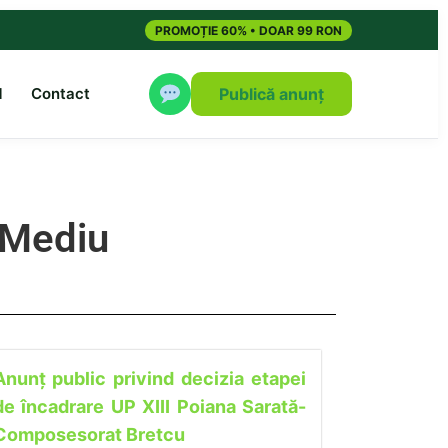
PROMOȚIE 60% • DOAR 99 RON
M
Contact
Publică anunț
 Mediu
Anunţ public privind decizia etapei
de încadrare UP XIII Poiana Sarată-
Composesorat Bretcu