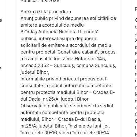
Publicat: 5.8.2026
P
Anexa 5.G la procedura
Anunț public privind depunerea solicitării de
de
C
emitere a acordului de mediu
d
Brîndaș Antonela Nicoleta I.I. anunță
a
publicul interesat asupra depunerii
X
solicitarii de emitere a acordului de mediu
a
pentru proiectul ‘Construire cabană’, propus
a fi amplasat în loc. Zece Hotare, nr.145,
p
nr.cad.52352 – Șuncuiuș, comuna Șuncuiuș,
e
f
județul Bihor,
n
Informațiile privind priectul propus pot fi
n
consultate la sediul autorității competente
pentru protecția mediului Bihor – Oradea B-
M
dul Dacia, nr.25/A, județul Bihor
m
Observațiile publicului se primesc la sediul
autorității competente pentru protecția
O
mediului, Bihor – Oradea B-dul Dacia,
8
nr.25/A, județul Bihor, în zilele de luni-joi,
h
între orele 09-16, vineri între orele 09-14.
R