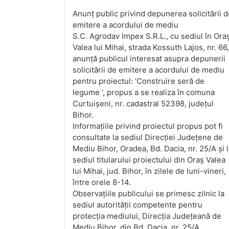
Anunț public privind depunerea solicitării 
emitere a acordului de mediu
S.C. Agrodav Impex S.R.L., cu sediul în Ora
Valea lui Mihai, strada Kossuth Lajos, nr. 66,
anunță publicul interesat asupra depunerii
solicitării de emitere a acordului de mediu
pentru proiectul: ‘Construire seră de
legume ‘, propus a se realiza în comuna
Curtuișeni, nr. cadastral 52398, județul
Bihor.
Informațiile privind proiectul propus pot fi
consultate la sediul Direcției Județene de
Mediu Bihor, Oradea, Bd. Dacia, nr. 25/A și 
sediul titularului proiectului din Oraș Valea
lui Mihai, jud. Bihor, în zilele de luni-vineri,
între orele 8-14.
Observațiile publicului se primesc zilnic la
sediul autorității competente pentru
protecția mediului, Direcția Județeană de
Mediu Bihor, din Bd. Dacia, nr. 25/A.