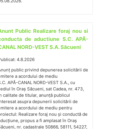
05.08.2026.
Anunt Public Realizare foraj nou si
conducta de aductiune S.C. APĂ-
CANAL NORD-VEST S.A. Săcueni
ublicat: 4.8.2026
nunț public privind depunerea solicitării de
emitere a acordului de mediu
S.C. APĂ-CANAL NORD-VEST S.A., cu
ediul în Oraș Săcueni, sat Cadea, nr. 473,
n calitate de titular, anunță publicul
nteresat asupra depunerii solicitării de
emitere a acordului de mediu pentru
roiectul: Realizare foraj nou și conductă de
ducțiune, propus a fi amplasat în Oraș
ăcueni, nr. cadastrale 50866, 58111, 54227,