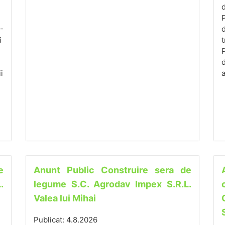
d
P
9-
d
i
t
P
d
i
a
e
Anunt Public Construire sera de
.
legume S.C. Agrodav Impex S.R.L.
Valea lui Mihai
Publicat: 4.8.2026