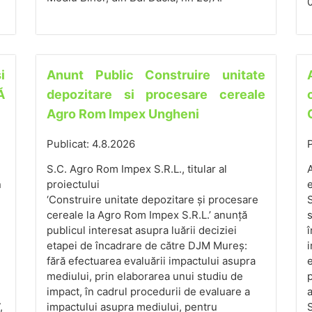
i
Anunt Public Construire unitate
Ă
depozitare si procesare cereale
Agro Rom Impex Ungheni
Publicat: 4.8.2026
P
S.C. Agro Rom Impex S.R.L., titular al
A
n
proiectului
‘Construire unitate depozitare și procesare
cereale la Agro Rom Impex S.R.L.’ anunță
s
publicul interesat asupra luării deciziei
î
etapei de încadrare de către DJM Mureș:
i
fără efectuarea evaluării impactului asupra
mediului, prin elaborarea unui studiu de
p
impact, în cadrul procedurii de evaluare a
a
,
impactului asupra mediului, pentru
S